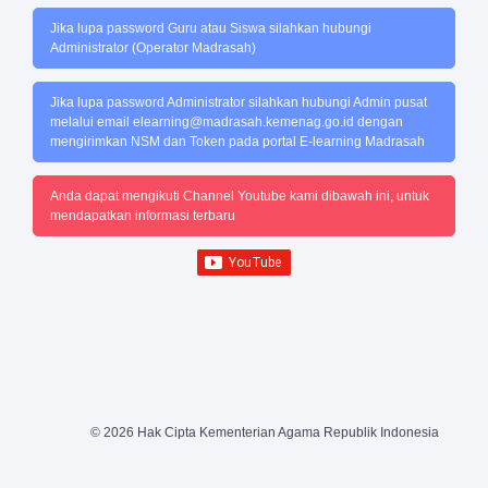
Jika lupa password Guru atau Siswa silahkan hubungi
Administrator (Operator Madrasah)
Jika lupa password Administrator silahkan hubungi Admin pusat
melalui email
elearning@madrasah.kemenag.go.id
dengan
mengirimkan NSM dan Token pada portal E-learning Madrasah
Anda dapat mengikuti Channel Youtube kami dibawah ini, untuk
mendapatkan informasi terbaru
© 2026 Hak Cipta Kementerian Agama Republik Indonesia